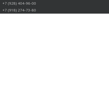
+7 (928) 404-96-00
+7 (918) 274-73-80
info@rudiesel.ru
Принимаем к оплате
РАЗДЕЛЫ САЙТА
Авто на разборе
Грузовые запчасти
Разборка
Доставка и оплата
Контакты
РАЗБОРКА
Разборка американских грузовиков