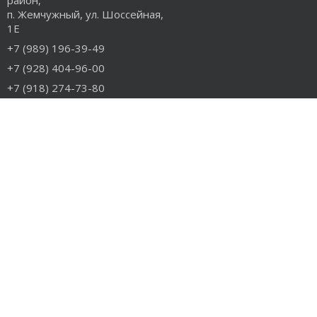
район,
п. Жемчужный, ул. Шоссейная,
1Е
+7 (989) 196-39-49
+7 (928) 404-96-00
+7 (918) 274-73-80
info@rudiesel.ru
Принимаем к оплате
РАЗДЕЛЫ САЙТА
Авто на разборе
Грузовые запчасти
Разборка
Доставка и оплата
Контакты