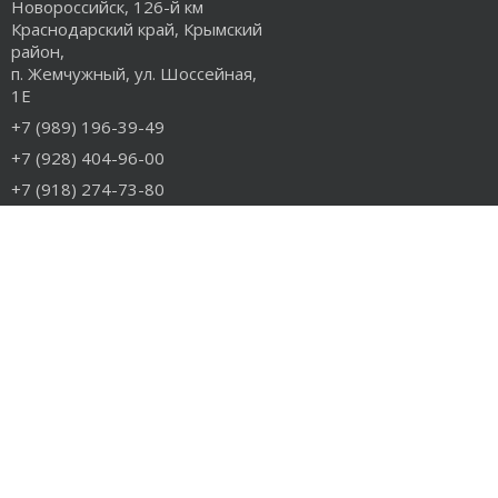
Новороссийск, 126-й км
Краснодарский край, Крымский
район,
п. Жемчужный, ул. Шоссейная,
1Е
+7 (989) 196-39-49
+7 (928) 404-96-00
+7 (918) 274-73-80
info@rudiesel.ru
Принимаем к оплате
РАЗДЕЛЫ САЙТА
Авто на разборе
Грузовые запчасти
Разборка