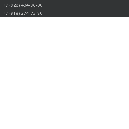
+7 (928) 404-96-00
+7 (918) 274-73-80
info@rudiesel.ru
Принимаем к оплате
РАЗДЕЛЫ САЙТА
Авто на разборе
Грузовые запчасти
Разборка
Доставка и оплата
Контакты
РАЗБОРКА
Разборка американских грузовиков