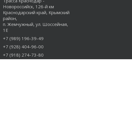
Трасса Краснодар -
Новороссийск, 126-й км
Краснодарский край, Крымский
район,
п. Жемчужный, ул. Шоссейная,
1Е
+7 (989) 196-39-49
+7 (928) 404-96-00
+7 (918) 274-73-80
info@rudiesel.ru
Принимаем к оплате
РАЗДЕЛЫ САЙТА
Авто на разборе
Грузовые запчасти
Разборка