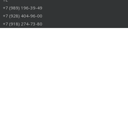
+7 (989) 196-39-49
+7 (928) 404-96-00
+7 (918) 274-73-80
info@rudiesel.ru
Принимаем к оплате
РАЗДЕЛЫ САЙТА
Авто на разборе
Грузовые запчасти
Разборка
Доставка и оплата
Контакты
РАЗБОРКА