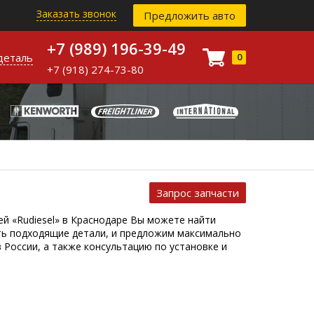
Заказать звонок
Предложить авто
+7 (989) 196-39-49
деталь
0
+7 (918) 274-73-80
Запрос запчасти
й «Rudiesel» в Краснодаре Вы можете найти
ть подходящие детали, и предложим максимально
 России, а также консультацию по установке и