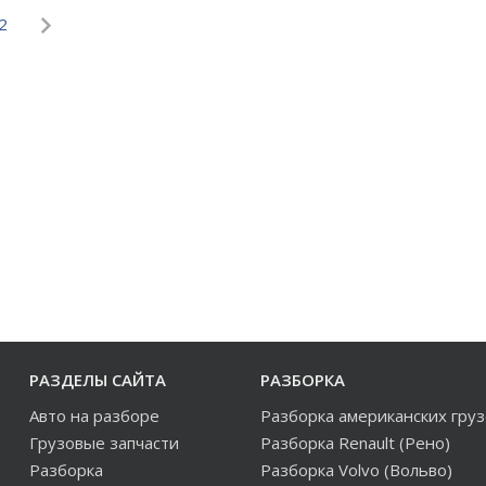
2
РАЗДЕЛЫ САЙТА
РАЗБОРКА
Авто на разборе
Разборка американских гру
Грузовые запчасти
Разборка Renault (Рено)
Разборка
Разборка Volvo (Вольво)