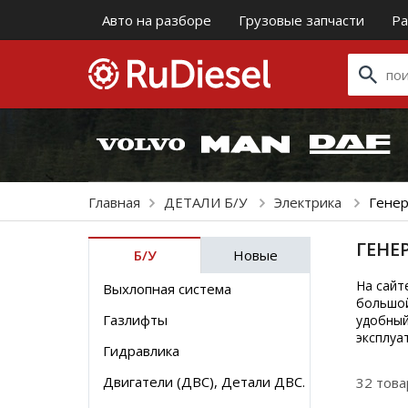
Авто на разборе
Грузовые запчасти
Ра
Главная
ДЕТАЛИ Б/У
Электрика
Гене
ГЕНЕ
Б/У
Новые
На сайт
Выхлопная система
большой
Газлифты
удобный
эксплуа
Гидравлика
Двигатели (ДВС), Детали ДВС.
32 тов