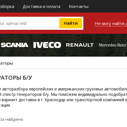
зборка
Доставка и оплата
Контакты
Не могу найти 
раторы
РАТОРЫ Б/У
е авторазбора европейских и американских грузовых автомобиле
 спектр генераторов б/у. Мы поможем индивидуально подобра
 вариант доставки в г. Краснодар или транспортной компанией в
тации.
ара найдено