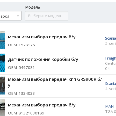
Модель
марки
механизм выбора передач б/у
Scania
5-ser
ОЕМ: 1528175
Freigh
датчик положения коробки б/у
Centu
ОЕМ: 5497081
04
механизм выбора передач кпп GRS900R б/
Scania
у
4-ser
ОЕМ: 1334033
механизм выбора передач б/у
MAN
TGA 
ОЕМ: 81321030189