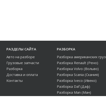
РАЗДЕЛЫ САЙТА
РАЗБОРКА
Авто на разборе
Разборка американских гру
Грузовые запчасти
Разборка Renault (Рено)
Разборка
Разборка Volvo (Вольво)
Доставка и оплата
Разборка Scania (Скания)
Контакты
Разборка Iveco (Ивеко)
Разборка Daf (Даф)
Разборка Man (Ман)
Разборка европейских груз