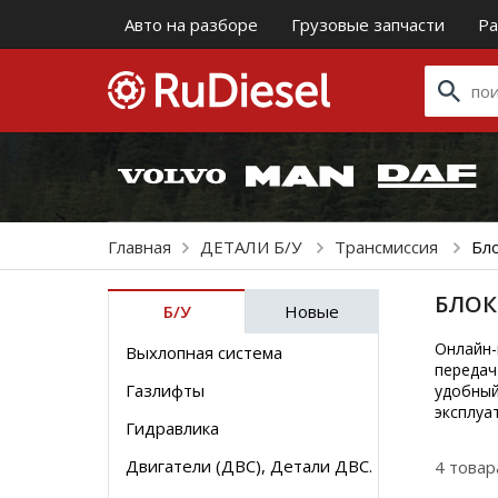
Авто на разборе
Грузовые запчасти
Ра
Главная
ДЕТАЛИ Б/У
Трансмиссия
Бл
БЛОК
Б/У
Новые
Онлайн-
Выхлопная система
передач
Газлифты
удобный
эксплуа
Гидравлика
Двигатели (ДВС), Детали ДВС.
4 товар