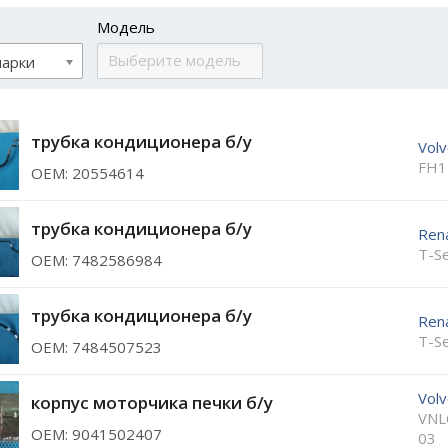
Модель
марки
трубка кондиционера б/у
Vol
FH1
ОЕМ: 20554614
трубка кондиционера б/у
Rena
T-Se
ОЕМ: 7482586984
трубка кондиционера б/у
Rena
T-Se
ОЕМ: 7484507523
Vol
корпус моторчика печки б/у
VNL
ОЕМ: 9041502407
03