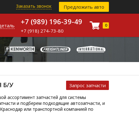
Заказать звонок
Предложить авто
+7 (989) 196-39-49
деталь
0
+7 (918) 274-73-80
 Б/У
Запрос запчасти
шой ассортимент запчастей для системы
апчасти и подберем подходящие автозапчасти, и
 Краснодар или транспортной компанией по