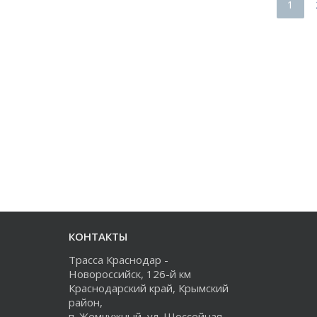
1
КОНТАКТЫ
Трасса Краснодар -
Новороссийск, 126-й км
Краснодарский край, Крымский
район,
п. Жемчужный, ул. Шоссейная,