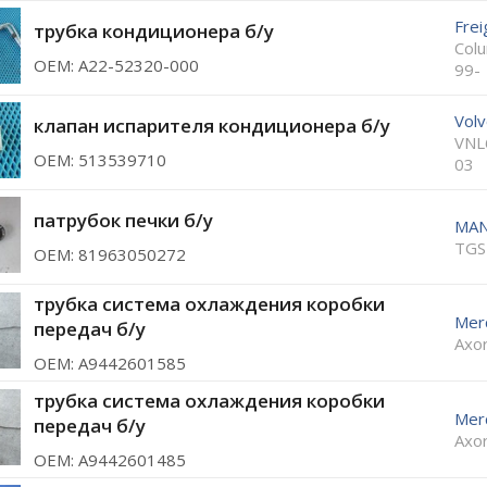
Frei
трубка кондиционера б/у
Col
ОЕМ: A22-52320-000
99-
Vol
клапан испарителя кондиционера б/у
VNL
ОЕМ: 513539710
03
патрубок печки б/у
MA
TGS
ОЕМ: 81963050272
трубка система охлаждения коробки
Mer
передач б/у
Axor
ОЕМ: A9442601585
трубка система охлаждения коробки
Mer
передач б/у
Axor
ОЕМ: A9442601485