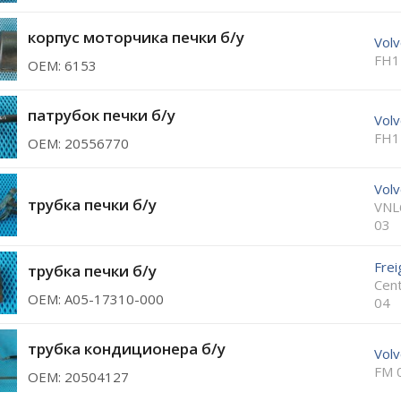
корпус моторчика печки б/у
Vol
FH1
ОЕМ: 6153
патрубок печки б/у
Vol
FH1
ОЕМ: 20556770
Vol
трубка печки б/у
VNL
03
Frei
трубка печки б/у
Cen
ОЕМ: A05-17310-000
04
трубка кондиционера б/у
Vol
FM 
ОЕМ: 20504127