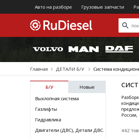
Авто на разборе
Грузовые запчасти
Ра
Главная
ДЕТАЛИ Б/У
Система кондицион
СИСТ
Б/У
Новые
Разборк
Выхлопная система
кондици
Газлифты
предлож
России,
Гидравлика
Двигатели (ДВС), Детали ДВС.
442 то