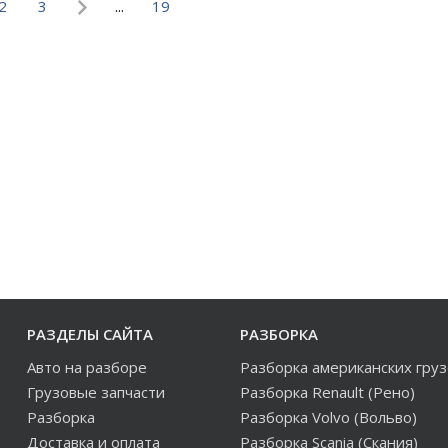
2
3
...
19
РАЗДЕЛЫ САЙТА
РАЗБОРКА
Авто на разборе
Разборка американских гру
Грузовые запчасти
Разборка Renault (Рено)
Разборка
Разборка Volvo (Вольво)
Доставка и оплата
Разборка Scania (Скания)