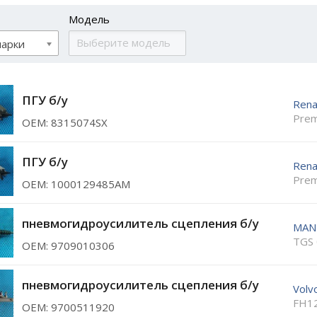
Модель
марки
ПГУ б/у
Rena
Prem
ОЕМ: 8315074SX
ПГУ б/у
Rena
Prem
ОЕМ: 1000129485AM
пневмогидроусилитель сцепления б/у
MAN
TGS 
ОЕМ: 9709010306
пневмогидроусилитель сцепления б/у
Volv
FH12
ОЕМ: 9700511920