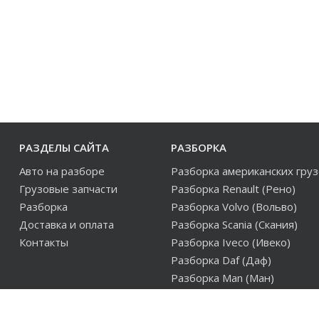
РАЗДЕЛЫ САЙТА
РАЗБОРКА
Авто на разборе
Разборка американских гру
Грузовые запчасти
Разборка Renault (Рено)
Разборка
Разборка Volvo (Вольво)
Доставка и оплата
Разборка Scania (Скания)
Контакты
Разборка Iveco (Ивеко)
Разборка Daf (Даф)
Разборка Man (Ман)
Разборка европейских груз