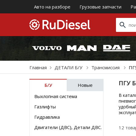
Авто на разборе
Грузовые запчасти
Ра
Главная
ДЕТАЛИ Б/У
Трансмиссия
ПГ
ПГУ Б
Б/У
Новые
В катал
Выхлопная система
пневмог
Газлифты
удобный
эксплуа
Гидравлика
Двигатели (ДВС), Детали ДВС.
12 тов