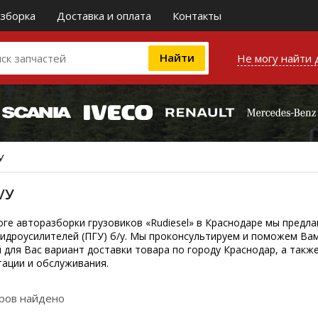
зборка
Доставка и оплата
Контакты
Не могу найти 
У
/У
оге авторазборки грузовиков «Rudiesel» в Краснодаре мы предл
идроусилителей (ПГУ) б/у. Мы проконсультируем и поможем Ва
 для Вас вариант доставки товара по городу Краснодар, а так
тации и обслуживания.
аров найдено