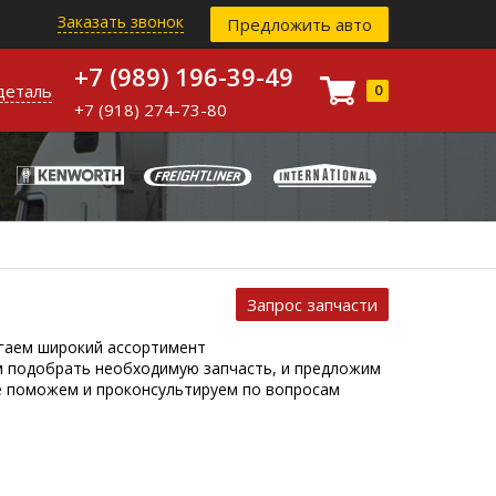
Заказать звонок
Предложить авто
+7 (989) 196-39-49
деталь
0
+7 (918) 274-73-80
Запрос запчасти
агаем широкий ассортимент
м подобрать необходимую запчасть, и предложим
же поможем и проконсультируем по вопросам