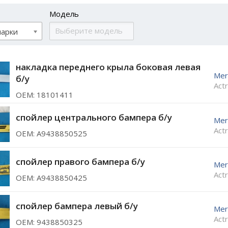
Модель
марки
накладка переднего крыла боковая левая
Mer
б/у
Act
ОЕМ: 18101411
спойлер центрального бампера б/у
Mer
Act
ОЕМ: A9438850525
спойлер правого бампера б/у
Mer
Act
ОЕМ: A9438850425
спойлер бампера левый б/у
Mer
Act
ОЕМ: 9438850325