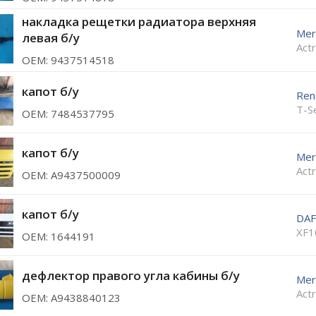
накладка рещетки радиатора верхняя
Mer
левая б/у
Act
ОЕМ: 9437514518
капот б/у
Ren
T-S
ОЕМ: 7484537795
капот б/у
Mer
Act
ОЕМ: A9437500009
капот б/у
DAF
XF1
ОЕМ: 1644191
дефлектор правого угла кабины б/у
Mer
Act
ОЕМ: A9438840123