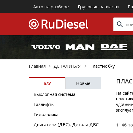
Авто на разборе
Грузовые запчасти
Ра
Главная
ДЕТАЛИ Б/У
Пластик б/у
ПЛАС
Б/У
Новые
На сайт
Выхлопная система
пластик
Газлифты
удобный
эксплуа
Гидравлика
Двигатели (ДВС), Детали ДВС.
1146 т