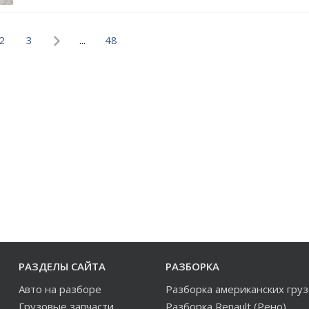
2
3
...
48
РАЗДЕЛЫ САЙТА
РАЗБОРКА
Авто на разборе
Разборка американских гру
Грузовые запчасти
Разборка Renault (Рено)