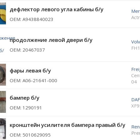
дефлектор левого угла кабины б/у
Mer
Act
ОЕМ: A9438840023
продолжение левой двери б/у
Vol
FH1
ОЕМ: 20467037
Frei
фары левая б/у
Cen
ОЕМ: A06-21641-000
04
бампер б/у
DAF
XF9
ОЕМ: 1290191
кронштейн усилителя бампера правый б/у
Ren
Pre
ОЕМ: 5010629095