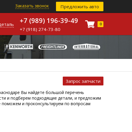
Заказать звонок
Предложить авто
+7 (989) 196-39-49
деталь
0
+7 (918) 274-73-80
Запрос запчасти
 Краснодаре Вы найдете большой перечень
асти и подберем подходящие детали, и предложим
же поможем и проконсультируем по вопросам