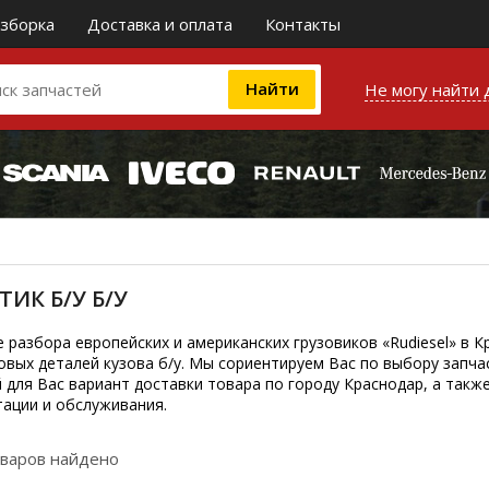
зборка
Доставка и оплата
Контакты
Не могу найти 
ТИК Б/У Б/У
е разбора европейских и американских грузовиков «Rudiesel» в
овых деталей кузова б/у. Мы сориентируем Вас по выбору запч
 для Вас вариант доставки товара по городу Краснодар, а так
тации и обслуживания.
оваров найдено