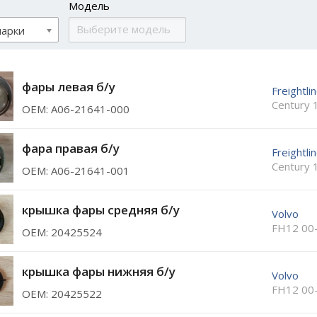
Модель
марки
фары левая б/у
Freightli
Century 
ОЕМ: A06-21641-000
фара правая б/у
Freightli
Century 
ОЕМ: A06-21641-001
крышка фары средняя б/у
Volvo
FH12 00
ОЕМ: 20425524
крышка фары нижняя б/у
Volvo
FH12 00
ОЕМ: 20425522