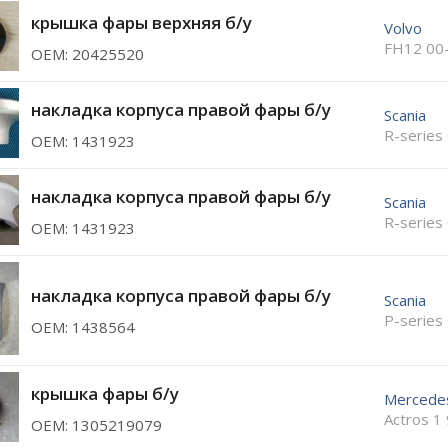
крышка фары верхняя б/у
Volvo
FH12 00
ОЕМ: 20425520
накладка корпуса правой фары б/у
Scania
R-series
ОЕМ: 1431923
накладка корпуса правой фары б/у
Scania
R-series
ОЕМ: 1431923
накладка корпуса правой фары б/у
Scania
P-series
ОЕМ: 1438564
крышка фары б/у
Mercede
Actros 1
ОЕМ: 1305219079