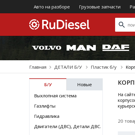
Авто на разборе
Грузовые запчасти
Ра
Главная
ДЕТАЛИ Б/У
Пластик б/у
Кор
КОРП
Б/У
Новые
На сайт
Выхлопная система
корпусо
Газлифты
курьерс
Гидравлика
20 тов
Двигатели (ДВС), Детали ДВС.