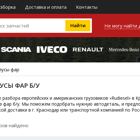
зборка
Доставка и оплата
Контакты
Не могу найти 
пусы фар
УСЫ ФАР Б/У
е разбора европейских и американских грузовиков «Rudiesel» в
в фар б/у. Мы поможем подобрать нужную автодеталь, и предл
кой доставки в г. Краснодар или транспортной компанией по Рос
аров найдено