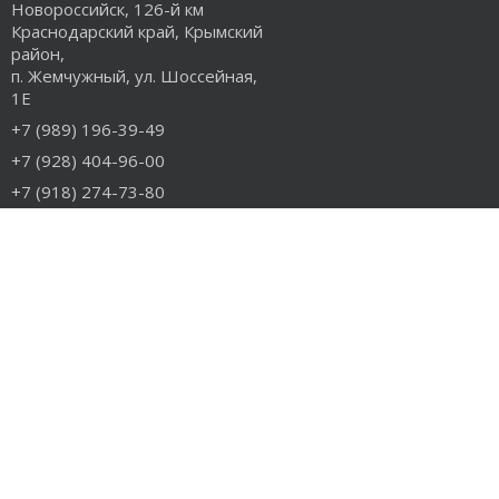
Новороссийск, 126-й км
Краснодарский край, Крымский
район,
п. Жемчужный, ул. Шоссейная,
1Е
+7 (989) 196-39-49
+7 (928) 404-96-00
+7 (918) 274-73-80
info@rudiesel.ru
Принимаем к оплате
РАЗДЕЛЫ САЙТА
Авто на разборе
Грузовые запчасти
Разборка