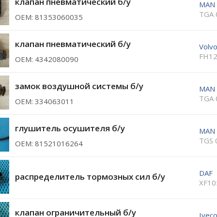
клапан пневматический б/у
MAN
TGA 
ОЕМ: 81353060035
клапан пневматический б/у
Volv
FH12
ОЕМ: 4342080090
замок воздушной системы б/у
MAN
TGA 
ОЕМ: 334063011
глушитель осушителя б/у
MAN
TGS 
ОЕМ: 81521016264
DAF
распределитель тормозных сил б/у
XF10
клапан ограничительный б/у
Ivec