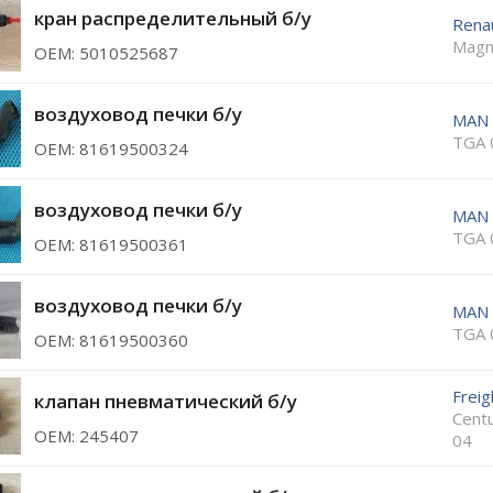
кран распределительный б/у
Rena
Magn
ОЕМ: 5010525687
воздуховод печки б/у
MAN
TGA 
ОЕМ: 81619500324
воздуховод печки б/у
MAN
TGA 
ОЕМ: 81619500361
воздуховод печки б/у
MAN
TGA 
ОЕМ: 81619500360
Freig
клапан пневматический б/у
Cent
ОЕМ: 245407
04