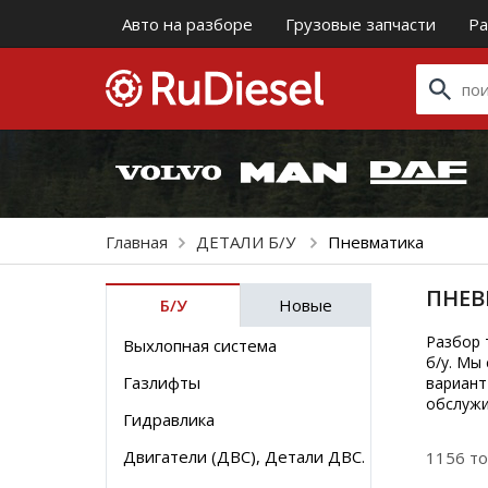
Авто на разборе
Грузовые запчасти
Ра
Главная
ДЕТАЛИ Б/У
Пневматика
ПНЕВ
Б/У
Новые
Разбор 
Выхлопная система
б/у. Мы
Газлифты
вариант
обслужи
Гидравлика
Двигатели (ДВС), Детали ДВС.
1156 т