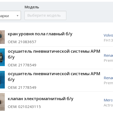
Модель
марки
кран уровня пола главный б/у
Volv
FH13
ОЕМ: 21083657
осушитель пневматической системы APM
Rena
б/у
Prem
ОЕМ: 21778549
осушитель пневматической системы APM
Rena
б/у
Prem
ОЕМ: 21778549
клапан электромагнитный б/у
Merc
Actr
ОЕМ: 0210243115