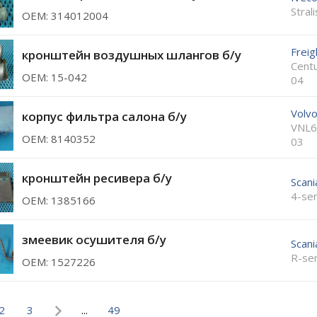
Stral
ОЕМ: 314012004
Freig
кронштейн воздушных шлангов б/у
Cent
ОЕМ: 15-042
04
Volv
корпус фильтра салона б/у
VNL6
ОЕМ: 8140352
03
кронштейн ресивера б/у
Scani
4-se
ОЕМ: 1385166
змеевик осушителя б/у
Scani
R-ser
ОЕМ: 1527226
2
3
...
49