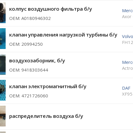
колпус воздушного фильтра б/у
Merc
Axor
ОЕМ: A0180946302
клапан управления нагрузкой турбины б/у
Volv
FH12
ОЕМ: 20994250
воздухозаборник, б/у
Merc
Actr
ОЕМ: 9418303644
клапан электромагнитный б/у
DAF
XF95
ОЕМ: 4721726060
распределитель воздуха б/у