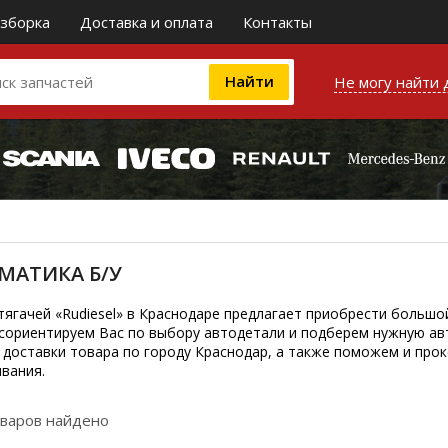
зборка
Доставка и оплата
Контакты
Не могу найти 
МАТИКА Б/У
тягачей «Rudiesel» в Краснодаре предлагает приобрести большо
 сориентируем Вас по выбору автодетали и подберем нужную ав
 доставки товара по городу Краснодар, а также поможем и про
вания.
оваров найдено