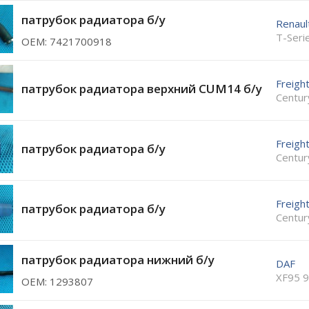
патрубок радиатора б/у
Renaul
T-Seri
ОЕМ: 7421700918
Freight
патрубок радиатора верхний CUM14 б/у
Centur
Freight
патрубок радиатора б/у
Centur
Freight
патрубок радиатора б/у
Centur
патрубок радиатора нижний б/у
DAF
XF95 
ОЕМ: 1293807