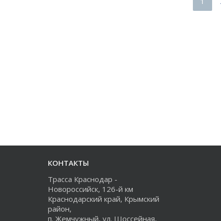
1
КОНТАКТЫ
Трасса Краснодар -
Новороссийск, 126-й км
Краснодарский край, Крымский
район,
п. Жемчужный, ул. Шоссейная,