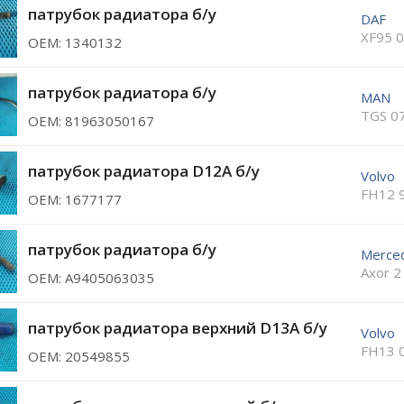
патрубок радиатора б/у
DAF
XF95 
ОЕМ: 1340132
патрубок радиатора б/у
MAN
TGS 0
ОЕМ: 81963050167
патрубок радиатора D12A б/у
Volvo
FH12 
ОЕМ: 1677177
патрубок радиатора б/у
Merce
Axor 2
ОЕМ: A9405063035
патрубок радиатора верхний D13A б/у
Volvo
FH13 
ОЕМ: 20549855