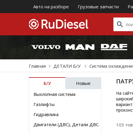
Авто на разборе
Грузовые запчасти
Ра
Главная
ДЕТАЛИ Б/У
Система охлажден
ПАТР
Б/У
Новые
На сайт
Выхлопная система
широкий
Газлифты
вариант
проконс
Гидравлика
Двигатели (ДВС), Детали ДВС.
103 то