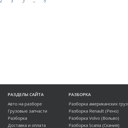
2
3
...
5
РАЗДЕЛЫ САЙТА
РАЗБОРКА
Авто на разборе
Разборка американских гру
Грузовые запчасти
Разборка Renault (Рено)
Разборка
Разборка Volvo (Вольво)
Доставка и оплата
Разборка Scania (Скания)