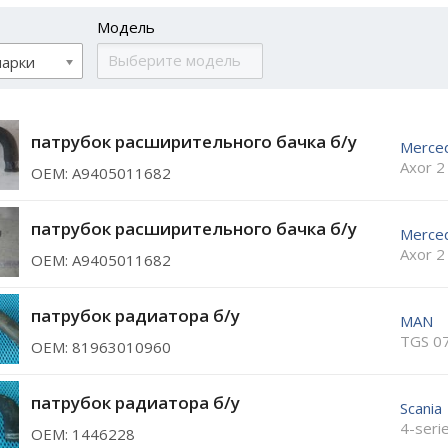
Модель
марки
патрубок расширительного бачка б/у
Merce
Axor 2
ОЕМ: A9405011682
патрубок расширительного бачка б/у
Merce
Axor 2
ОЕМ: A9405011682
патрубок радиатора б/у
MAN
TGS 0
ОЕМ: 81963010960
патрубок радиатора б/у
Scania
4-seri
ОЕМ: 1446228