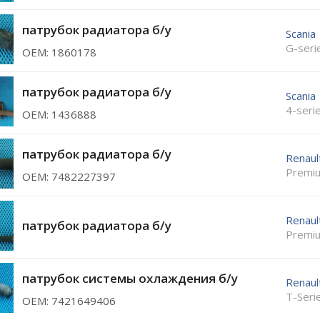
патрубок радиатора б/у
Scania
G-seri
ОЕМ: 1860178
патрубок радиатора б/у
Scania
4-seri
ОЕМ: 1436888
патрубок радиатора б/у
Renaul
Premi
ОЕМ: 7482227397
Renaul
патрубок радиатора б/у
Premi
патрубок системы охлаждения б/у
Renaul
T-Seri
ОЕМ: 7421649406