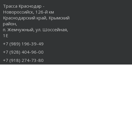
Трасса Краснодар -
Новороссийск, 126-й км
Краснодарский край, Крымский
район,
п. Жемчужный, ул. Шоссейная,
1Е
+7 (989) 196-39-49
+7 (928) 404-96-00
+7 (918) 274-73-80
info@rudiesel.ru
Принимаем к оплате
РАЗДЕЛЫ САЙТА
Авто на разборе
Грузовые запчасти