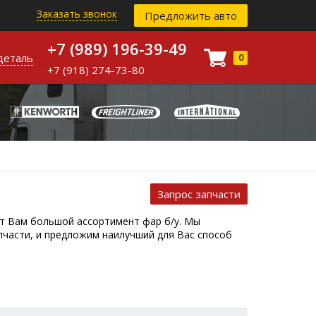
Заказать звонок
Предложить авто
+7 (989) 196-39-49
деталь
0
+7 (918) 274-73-80
Запрос запчасти
ет Вам большой ассортимент фар б/у. Мы
части, и предложим наилучший для Вас способ