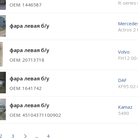
R-series
ОЕМ: 1446587
Mercede
фара левая б/у
Actros 2
фара левая б/у
Volvo
FH12 00
ОЕМ: 20713718
фара левая б/у
DAF
XF95 02-
ОЕМ: 1641742
фара левая б/у
Kamaz
5490
ОЕМ: 45104371100902
2
3
...
4