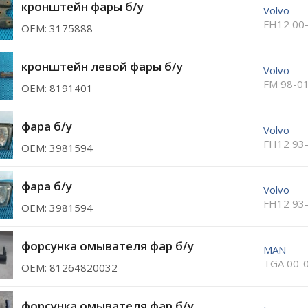
кронштейн фары б/у
Volvo
FH12 00
ОЕМ: 3175888
кронштейн левой фары б/у
Volvo
FM 98-0
ОЕМ: 8191401
фара б/у
Volvo
FH12 93
ОЕМ: 3981594
фара б/у
Volvo
FH12 93
ОЕМ: 3981594
форсунка омывателя фар б/у
MAN
TGA 00-
ОЕМ: 81264820032
форсунка омывателя фар б/у