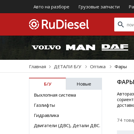
Авто на разборе
Грузовые запчасти
Ра
Главная
ДЕТАЛИ Б/У
Оптика
Фары
ФАРЫ
Б/У
Новые
Автораз
Выхлопная система
сориент
Газлифты
доставк
Гидравлика
74 тов
Двигатели (ДВС), Детали ДВС.