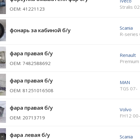
Iveco
Stralis 0
ОЕМ: 41221123
Scania
фонарь за кабиной б/у
R-series
фара правая б/у
Renault
Premium
ОЕМ: 7482588692
фара правая б/у
MAN
TGS 07-
ОЕМ: 81251016508
фара правая б/у
Volvo
FH12 00
ОЕМ: 20713719
фара левая б/у
Scania