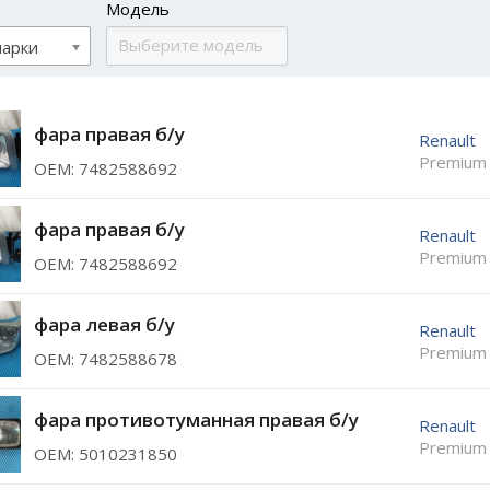
Модель
марки
фара правая б/у
Renault
Premium
ОЕМ: 7482588692
фара правая б/у
Renault
Premium
ОЕМ: 7482588692
фара левая б/у
Renault
Premium
ОЕМ: 7482588678
фара противотуманная правая б/у
Renault
Premium
ОЕМ: 5010231850