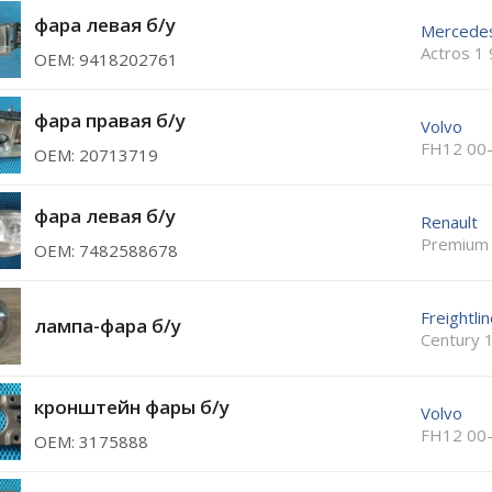
фара левая б/у
Mercede
Actros 1
ОЕМ: 9418202761
фара правая б/у
Volvo
FH12 00
ОЕМ: 20713719
фара левая б/у
Renault
Premium
ОЕМ: 7482588678
Freightlin
лампа-фара б/у
Century 
кронштейн фары б/у
Volvo
FH12 00
ОЕМ: 3175888