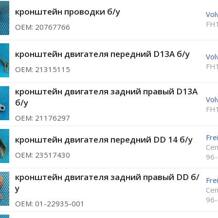
кронштейн проводки б/у
Vol
FH
ОЕМ: 20767766
кронштейн двигателя передний D13А б/у
Vol
FH
ОЕМ: 21315115
кронштейн двигателя задний правый D13A
Vol
б/у
FH
ОЕМ: 21176297
Fre
кронштейн двигателя передний DD 14 б/у
Cen
ОЕМ: 23517430
96
кронштейн двигателя задний правый DD б/
Fre
у
Cen
96
ОЕМ: 01-22935-001