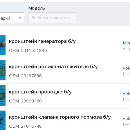
Модель
марки
кронштейн генератора б/у
Me
Act
ОЕМ: 5411551835
кронштейн ролика-натяжителя б/у
Vol
FH
ОЕМ: 20497896
кронштейн проводки б/у
Vol
FH
ОЕМ: 20900160
кронштейн клапана горного тормоза б/у
Vol
FH
ОЕМ: 21018748