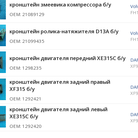
кронштейн змеевика компрессора б/у
Vol
FH
ОЕМ: 21089129
кронштейн ролика-натяжителя D13A б/у
Vol
FH
ОЕМ: 21099435
кронштейн двигателя передний XE315C б/у
DA
XF9
ОЕМ: 1298235
кронштейн двигателя задний правый
DA
XF315 б/у
XF9
ОЕМ: 1292421
кронштейн двигателя задний левый
DA
XE315C б/у
XF9
ОЕМ: 1292420