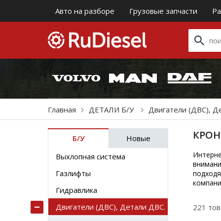
Авто на разборе
Грузовые запчасти
Ра
Главная
ДЕТАЛИ Б/У
Двигатели (ДВС), Д
КРОН
Б/У
Новые
Интерне
Выхлопная система
внимани
Газлифты
подходя
компани
Гидравлика
Двигатели (ДВС), Детали ДВС.
221 то