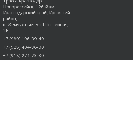
Трасса Краснодар -
Новороссийск, 126-й км
Краснодарский край, Крымский
район,
п. Жемчужный, ул. Шоссейная,
1Е
+7 (989) 196-39-49
+7 (928) 404-96-00
+7 (918) 274-73-80
info@rudiesel.ru
Принимаем к оплате
РАЗДЕЛЫ САЙТА
Авто на разборе
Грузовые запчасти
Разборка