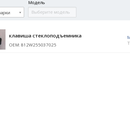
Модель
марки
клавиша стеклоподъемника
T
ОЕМ: 812W255037025