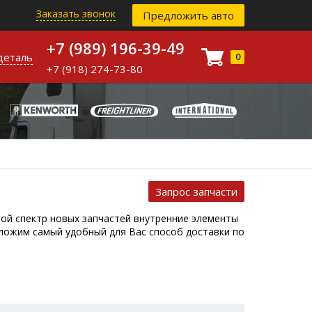
Заказать звонок
Предложить авто
+7 (989) 196-39-49
деталь
0
+7 (918) 274-73-80
Запрос запчасти
шой спектр новых запчастей внутренние элементы
ложим самый удобный для Вас способ доставки по