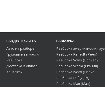
РАЗДЕЛЫ САЙТА
РАЗБОРКА
Авто на разборе
Разборка американских гру
Грузовые запчасти
Разборка Renault (Рено)
Разборка
Разборка Volvo (Вольво)
Доставка и оплата
Разборка Scania (Скания)
Контакты
Разборка Iveco (Ивеко)
Разборка Daf (Даф)
Разборка Man (Ман)
Разборка европейских груз