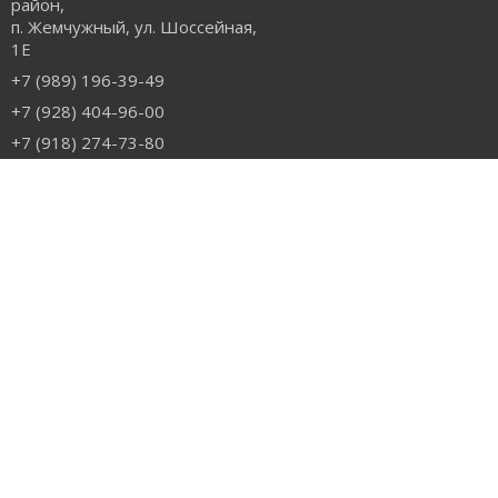
район,
п. Жемчужный, ул. Шоссейная,
1Е
+7 (989) 196-39-49
+7 (928) 404-96-00
+7 (918) 274-73-80
info@rudiesel.ru
Принимаем к оплате
РАЗДЕЛЫ САЙТА
Авто на разборе
Грузовые запчасти
Разборка
Доставка и оплата
Контакты