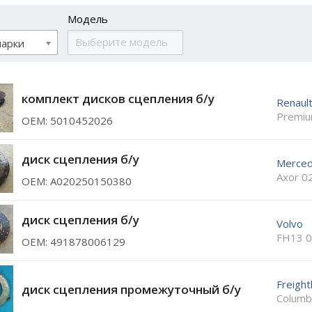
Модель
марки
комплект дисков сцепления б/у
Renaul
Premiu
ОЕМ: 5010452026
диск сцепления б/у
Merce
Axor 0
ОЕМ: A020250150380
диск сцепления б/у
Volvo
FH13 0
ОЕМ: 491878006129
Freight
диск сцепления промежуточный б/у
Columb