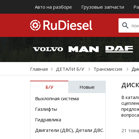
Авто на разборе
Грузовые запчасти
Ра
Главная
ДЕТАЛИ Б/У
Трансмиссия
Ди
ДИСК
Б/У
Новые
В катал
Выхлопная система
сцеплен
Газлифты
предлож
вопроса
Гидравлика
Двигатели (ДВС), Детали ДВС.
21 това