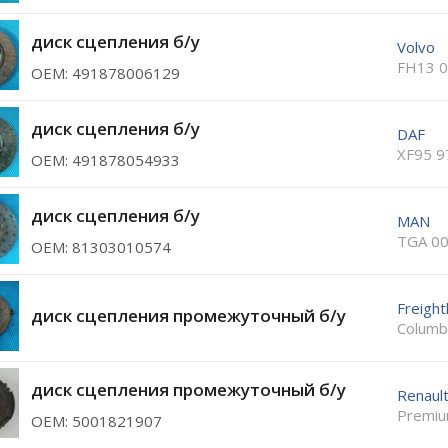
диск сцепления б/у
Volvo
FH13 0
ОЕМ: 491878006129
диск сцепления б/у
DAF
XF95 9
ОЕМ: 491878054933
диск сцепления б/у
MAN
TGA 00
ОЕМ: 81303010574
Freight
диск сцепления промежуточный б/у
Columb
диск сцепления промежуточный б/у
Renaul
Premiu
ОЕМ: 5001821907