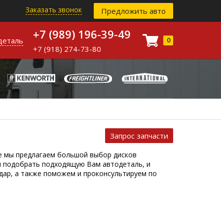
Заказать звонок
Предложить авто
+7 (989) 196-39-49
деталь
0
+7 (918) 274-73-80
Запрос запчасти
ре мы предлагаем большой выбор дисков
и подобрать подходящую Вам автодеталь, и
дар, а также поможем и проконсультируем по