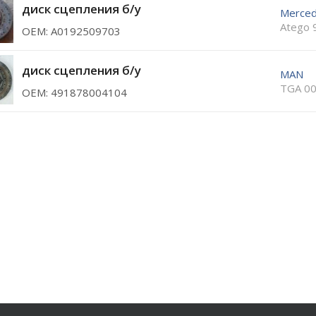
диск сцепления б/у
Merce
Atego 
ОЕМ: A0192509703
диск сцепления б/у
MAN
TGA 00
ОЕМ: 491878004104