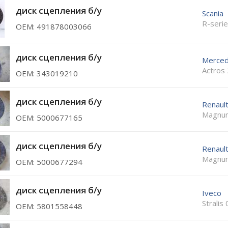
диск сцепления б/у
Scania
R-serie
ОЕМ: 491878003066
диск сцепления б/у
Merce
Actros
ОЕМ: 343019210
диск сцепления б/у
Renaul
Magnu
ОЕМ: 5000677165
диск сцепления б/у
Renaul
Magnu
ОЕМ: 5000677294
диск сцепления б/у
Iveco
Stralis 
ОЕМ: 5801558448