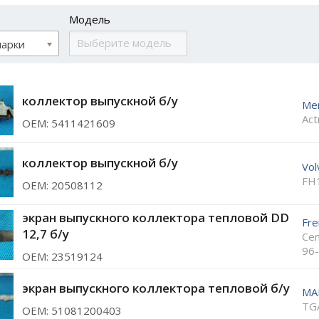
Модель
марки
коллектор выпускной б/у
Me
Act
ОЕМ: 5411421609
коллектор выпускной б/у
Vol
FH
ОЕМ: 20508112
экран выпускного коллектора тепловой DD
Fre
12,7 б/у
Cen
96
ОЕМ: 23519124
экран выпускного коллектора тепловой б/у
MA
TG
ОЕМ: 51081200403