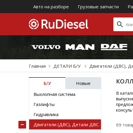
Авто на разборе
Грузовые запчасти
Ра
Главная
ДЕТАЛИ Б/У
Двигатели (ДВС), Д
КОЛЛ
Б/У
Новые
В катал
Выхлопная система
выпускн
Газлифты
предлож
консуль
Гидравлика
Двигатели (ДВС), Детали ДВС.
69 тов