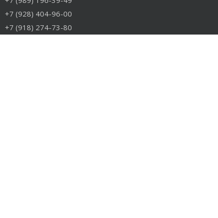
+7 (989) 196-39-49
+7 (928) 404-96-00
+7 (918) 274-73-80
info@rudiesel.ru
Принимаем к оплате
РАЗДЕЛЫ САЙТА
Авто на разборе
Грузовые запчасти
Разборка
Доставка и оплата
Контакты
РАЗБОРКА
Разборка американских грузовиков