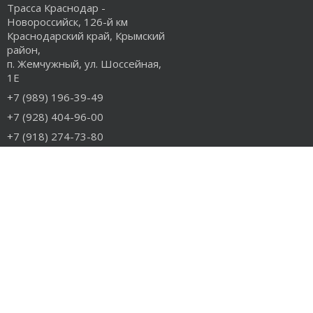
Трасса Краснодар -
Новороссийск, 126-й км
Краснодарский край, Крымский
район,
п. Жемчужный, ул. Шоссейная,
1Е
+7 (989) 196-39-49
+7 (928) 404-96-00
+7 (918) 274-73-80
info@rudiesel.ru
Принимаем к оплате
РАЗДЕЛЫ САЙТА
Авто на разборе
Грузовые запчасти