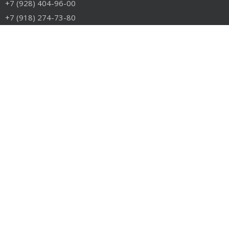
+7 (928) 404-96-00
+7 (918) 274-73-80
info@rudiesel.ru
Принимаем к оплате
РАЗДЕЛЫ САЙТА
Авто на разборе
Грузовые запчасти
Разборка
Доставка и оплата
Контакты
РАЗБОРКА
Разборка американских грузовиков