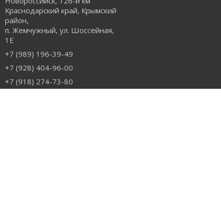
Новороссийск, 126-й км
Краснодарский край, Крымский
район,
п. Жемчужный, ул. Шоссейная,
1Е
+7 (989) 196-39-49
+7 (928) 404-96-00
+7 (918) 274-73-80
info@rudiesel.ru
Принимаем к оплате
РАЗДЕЛЫ САЙТА
Авто на разборе
Грузовые запчасти
Разборка