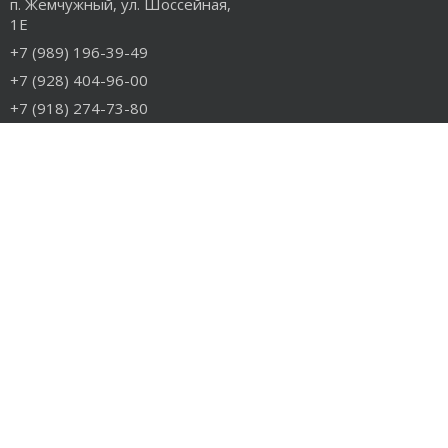
п. Жемчужный, ул. Шоссейная,
1Е
+7 (989) 196-39-49
+7 (928) 404-96-00
+7 (918) 274-73-80
info@rudiesel.ru
Принимаем к оплате
РАЗДЕЛЫ САЙТА
Авто на разборе
Грузовые запчасти
Разборка
Доставка и оплата
Контакты