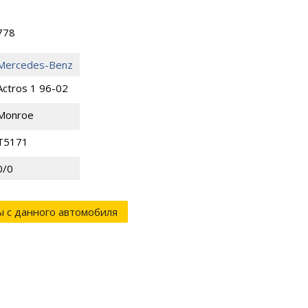
778
Mercedes-Benz
Actros 1 96-02
Monroe
T5171
0/0
ы с данного автомобиля