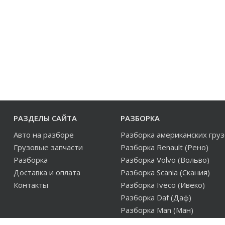
РАЗДЕЛЫ САЙТА
РАЗБОРКА
Авто на разборе
Разборка американских гру
Грузовые запчасти
Разборка Renault (Рено)
Разборка
Разборка Volvo (Вольво)
Доставка и оплата
Разборка Scania (Скания)
Контакты
Разборка Iveco (Ивеко)
Разборка Daf (Даф)
Разборка Man (Ман)
Разборка европейских груз