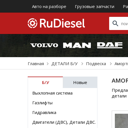
Авто на разборе
Грузовые запчасти
Ра
Главная
ДЕТАЛИ Б/У
Подвеска
Аморт
АМОР
Б/У
Новые
Предлаг
Выхлопная система
детали 
Газлифты
Гидравлика
Двигатели (ДВС), Детали ДВС.