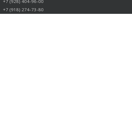
+7 (928) 404-96-00
+7 (918) 274-73-80
info@rudiesel.ru
Принимаем к оплате
РАЗДЕЛЫ САЙТА
Авто на разборе
Грузовые запчасти
Разборка
Доставка и оплата
Контакты
РАЗБОРКА
Разборка американских грузовиков