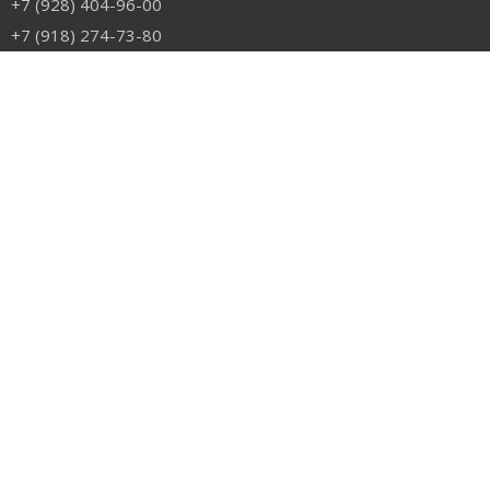
+7 (928) 404-96-00
+7 (918) 274-73-80
info@rudiesel.ru
Принимаем к оплате
РАЗДЕЛЫ САЙТА
Авто на разборе
Грузовые запчасти
Разборка
Доставка и оплата
Контакты
РАЗБОРКА
Разборка американских грузовиков