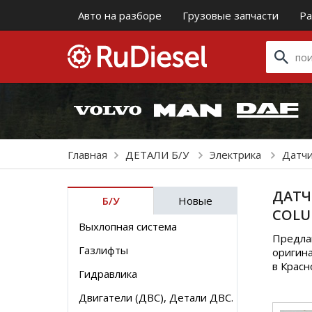
Авто на разборе
Грузовые запчасти
Ра
Главная
ДЕТАЛИ Б/У
Электрика
Датч
ДАТЧ
Б/У
Новые
COLUM
Выхлопная система
Предлаг
Газлифты
оригина
в Крас
Гидравлика
Двигатели (ДВС), Детали ДВС.