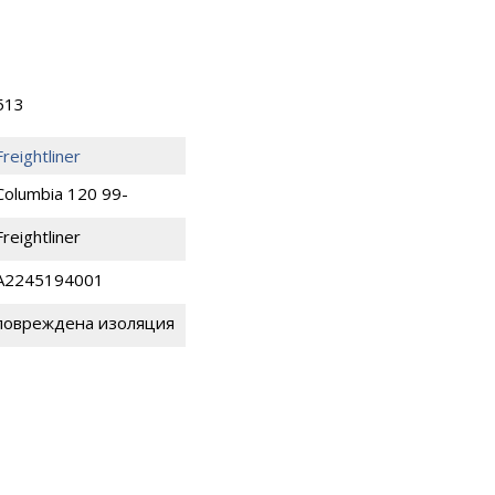
513
Freightliner
Columbia 120 99-
Freightliner
A2245194001
повреждена изоляция