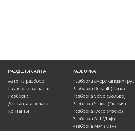
РАЗДЕЛЫ САЙТА
РАЗБОРКА
Авто на разборе
Разборка американских гру
Грузовые запчасти
Разборка Renault (Рено)
Разборка
Разборка Volvo (Вольво)
Доставка и оплата
Разборка Scania (Скания)
Контакты
Разборка Iveco (Ивеко)
Разборка Daf (Даф)
Разборка Man (Ман)
Разборка европейских груз