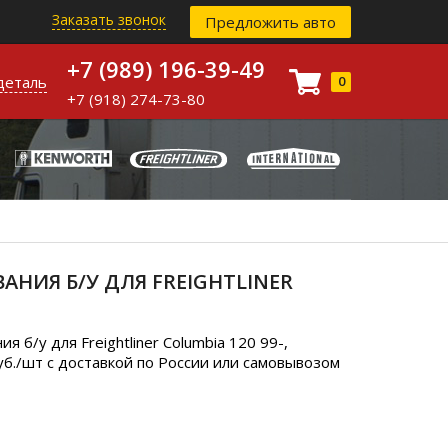
Заказать звонок
Предложить авто
+7 (989) 196-39-49
деталь
0
+7 (918) 274-73-80
ИЯ Б/У ДЛЯ FREIGHTLINER
б/у для Freightliner Columbia 120 99-,
б./шт с доставкой по России или самовывозом