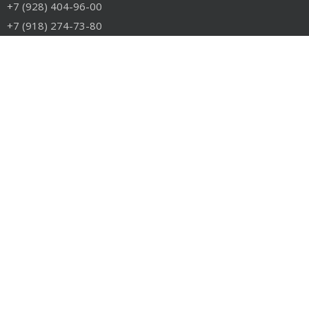
+7 (928) 404-96-00
+7 (918) 274-73-80
info@rudiesel.ru
Принимаем к оплате
РАЗДЕЛЫ САЙТА
Авто на разборе
Грузовые запчасти
Разборка
Доставка и оплата
Контакты
РАЗБОРКА
Разборка американских грузовиков